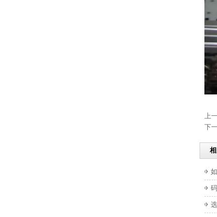
上
下
相