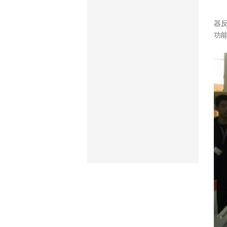
数
器
功