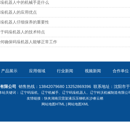
码垛机器人中的机械手是什么
码垛机器人的应用优点
码垛机器人仔细保养的重要性
关于码垛机器人的技术特点
如何确保码垛机器人能够正常工作
产品展示
应用领域
行业新闻
视频新闻
合作单位
有限公司
销售热线：13842079680 13252869396
联系地址：
沈阳市于
本站关键词：
辽宁码垛机
、
辽宁机械手
、
辽宁码垛机器人
、
辽宁科沃机械制造有限公
友情链接：
快夹
湖南贝雷架
液压压铆机
长沙睿云栖
网站地图HTML
|
网站地图XML