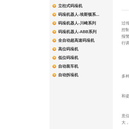
立柱式码垛机
码垛机器人-埃斯顿系...
数
码垛机器人-川崎系列
过
控
码垛机器人-ABB系列
报
全自动超高速码垛机
行
高位码垛机
数
低位码垛机
自动装车机
数
自动拆垛机
多
数
和
数
意
大