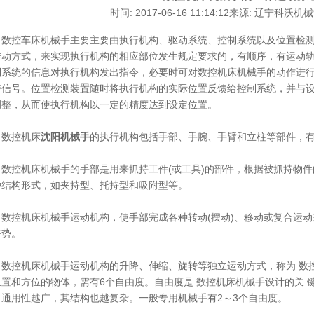
时间: 2017-06-16 11:14:12来源: 辽宁科
控车床机械手主要主要由执行机构、驱动系统、控制系统以及位置检测
传动方式，来实现执行机构的相应部位发生规定要求的，有顺序，有运动
制系统的信息对执行机构发出指令，必要时可对数控机床机械手的动作进
警信号。位置检测装置随时将执行机构的实际位置反馈给控制系统，并与
调整，从而使执行机构以一定的精度达到设定位置。
控机床
沈阳机械手
的执行机构包括手部、手腕、手臂和立柱等部件，
控机床机械手的手部是用来抓持工件(或工具)的部件，根据被抓持物件
种结构形式，如夹持型、托持型和吸附型等。
控机床机械手运动机构，使手部完成各种转动(摆动)、移动或复合运动
姿势。
控机床机械手运动机构的升降、伸缩、旋转等独立运动方式，称为 数控
位置和方位的物体，需有6个自由度。自由度是 数控机床机械手设计的关 
，通用性越广，其结构也越复杂。一般专用机械手有2～3个自由度。