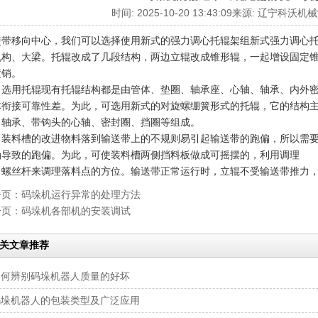
时间: 2025-10-20 13:43:09来源: 辽宁科
带移向中心，我们可以选择使用新式的强力调心托辊架组新式强力调心托
机构、大梁。托辊改成了几段结构，两边立辊改成锥形辊，一起增设固定
横销。
用托辊现有托辊结构都是由管体、垫圈、轴承座、心轴、轴承、内外密
体衔接可靠性差。为此，可选用新式的对旋螺绷簧形式的托辊，它的结构
、轴承、带钩头的心轴、密封圈、挡圈等组成。
料槽的改进物料落到输送带上的不规则易引起输送带的跑偏，所以需要
确导致的跑偏。为此，可使装料槽两侧挡料板做成可摇摆的，利用调理
丝杆来调理落料点的方位。输送带正常运行时，立辊不受输送带推力，
一页：
码垛机运行异常的处理方法
一页：
码垛机各部机的安装调试
关文章推荐
如何辨别码垛机器人质量的好坏
码垛机器人的包装类型及广泛应用