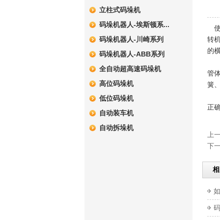
立柱式码垛机
码垛机器人-埃斯顿系...
使
码垛机器人-川崎系列
转
的
码垛机器人-ABB系列
选
全自动超高速码垛机
管
高位码垛机
簧
装
低位码垛机
正
自动装车机
螺
自动拆垛机
上
下
相