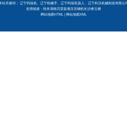
本站关键词：
辽宁码垛机
、
辽宁机械手
、
辽宁码垛机器人
、
辽宁科沃机械制造有限公
友情链接：
快夹
湖南贝雷架
液压压铆机
长沙睿云栖
网站地图HTML
|
网站地图XML