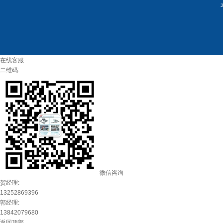
在线客服
二维码:
微信咨询
贺经理:
13252869396
郭经理:
13842079680
返回顶部