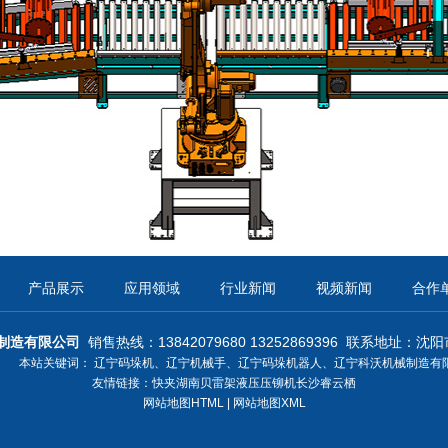
产品展示
应用领域
行业新闻
视频新闻
合作
制造有限公司
销售热线：13842079680 13252869396
联系地址：
沈阳
本站关键词：
辽宁码垛机
、
辽宁机械手
、
辽宁码垛机器人
、
辽宁科沃机械制造有
友情链接：
快夹
湖南贝雷架
液压压铆机
长沙睿云栖
网站地图HTML
|
网站地图XML