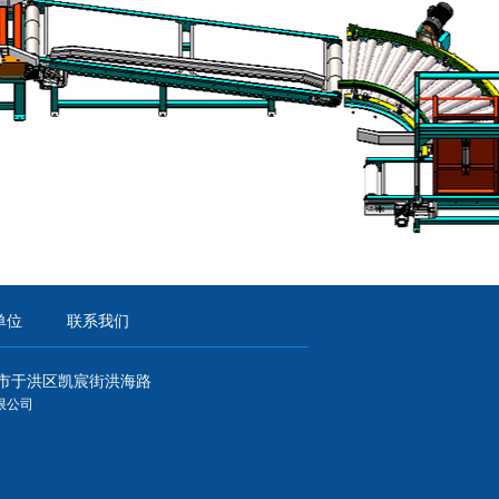
单位
联系我们
市于洪区凯宸街洪海路
限公司