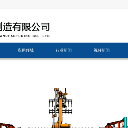
应用领域
行业新闻
视频新闻