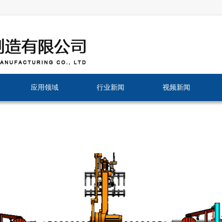
应用领域
行业新闻
视频新闻