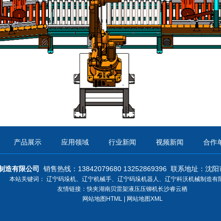
产品展示
应用领域
行业新闻
视频新闻
合作
制造有限公司
销售热线：13842079680 13252869396
联系地址：
沈阳
本站关键词：
辽宁码垛机
、
辽宁机械手
、
辽宁码垛机器人
、
辽宁科沃机械制造有
友情链接：
快夹
湖南贝雷架
液压压铆机
长沙睿云栖
网站地图HTML
|
网站地图XML