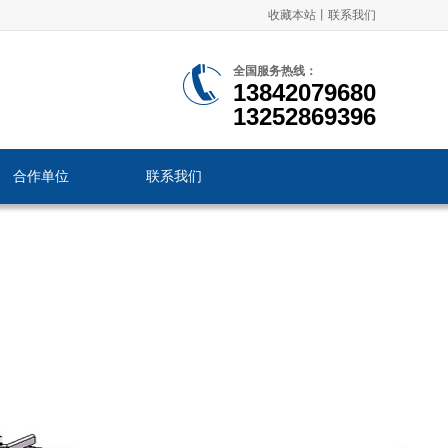
收藏本站
丨
联系我们
全国服务热线：
13842079680
13252869396
合作单位
联系我们