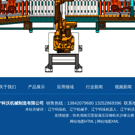
关于我们
产品展示
应用领域
行业新闻
视频新闻
宁科沃机械制造有限公司
销售热线：13842079680 13252869396
联系
本站关键词：
辽宁码垛机
、
辽宁机械手
、
辽宁码垛机器人
、
辽宁科沃
友情链接：
快夹
湖南贝雷架
液压压铆机
长沙睿云栖
网站地图HTML
|
网站地图XML