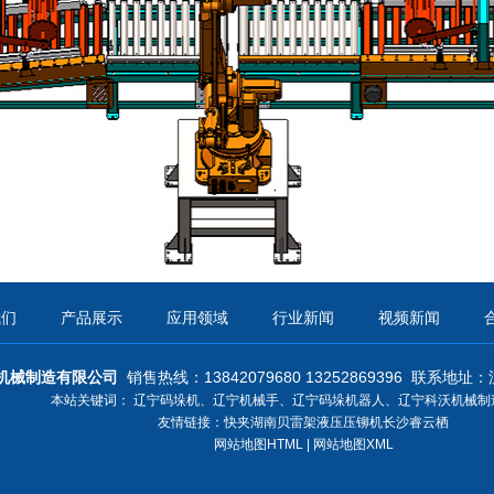
我们
产品展示
应用领域
行业新闻
视频新闻
机械制造有限公司
销售热线：13842079680 13252869396
联系地址：
本站关键词：
辽宁码垛机
、
辽宁机械手
、
辽宁码垛机器人
、
辽宁科沃机械制
友情链接：
快夹
湖南贝雷架
液压压铆机
长沙睿云栖
网站地图HTML
|
网站地图XML