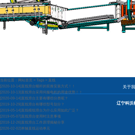
当前位置：
网站首页
>
Tags
>
直线
[2020-10-14]
直线滑台螺杆的双推安装方式！！
关于
[2020-10-13]
直线滑台采用伺服电机的用途优势！！
[2020-09-14]
直线滑台主要有哪些分类呢？
辽宁科沃
[2019-10-29]
直线滑台有哪些型号划分？
[2019-05-14]
直线模组滑台为什么应用如此广泛？
[2019-05-07]
直线滑台使用时注意事项
[2018-12-26]
直线滑台工作原理揭秘分享
[2026-02-02]
单轴直线运动单元