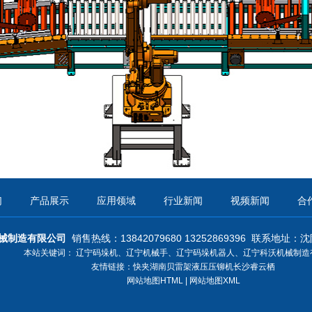
们
产品展示
应用领域
行业新闻
视频新闻
合
械制造有限公司
销售热线：13842079680 13252869396
联系地址：
沈
本站关键词：
辽宁码垛机
、
辽宁机械手
、
辽宁码垛机器人
、
辽宁科沃机械制造
友情链接：
快夹
湖南贝雷架
液压压铆机
长沙睿云栖
网站地图HTML
|
网站地图XML